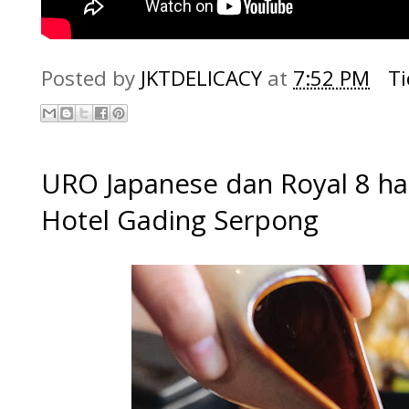
Posted by
JKTDELICACY
at
7:52 PM
T
URO Japanese dan Royal 8 hadi
Hotel Gading Serpong