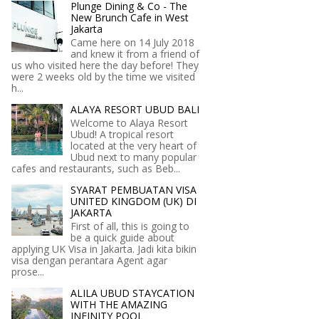
Plunge Dining & Co - The
New Brunch Cafe in West
Jakarta
Came here on 14 July 2018
and knew it from a friend of
us who visited here the day before! They
were 2 weeks old by the time we visited
h...
ALAYA RESORT UBUD BALI
Welcome to Alaya Resort
Ubud! A tropical resort
located at the very heart of
Ubud next to many popular
cafes and restaurants, such as Beb...
SYARAT PEMBUATAN VISA
UNITED KINGDOM (UK) DI
JAKARTA
First of all, this is going to
be a quick guide about
applying UK Visa in Jakarta. Jadi kita bikin
visa dengan perantara Agent agar
prose...
ALILA UBUD STAYCATION
WITH THE AMAZING
INFINITY POOL