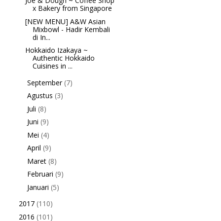
Joe & Dough ~ Coffee Shop
x Bakery from Singapore
[NEW MENU] A&W Asian
Mixbowl - Hadir Kembali
di In...
Hokkaido Izakaya ~
Authentic Hokkaido
Cuisines in ...
September
(7)
►
Agustus
(3)
►
Juli
(8)
►
Juni
(9)
►
Mei
(4)
►
April
(9)
►
Maret
(8)
►
Februari
(9)
►
Januari
(5)
►
2017
(110)
►
2016
(101)
►