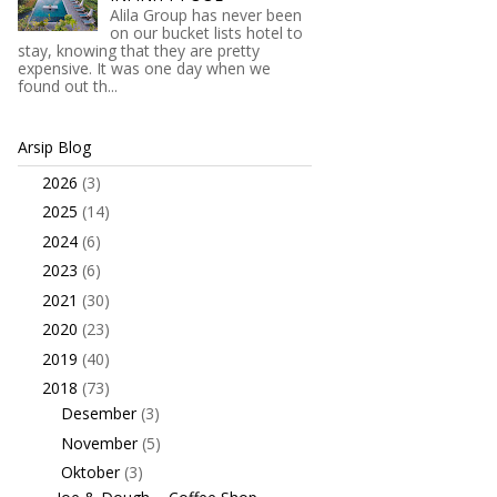
Alila Group has never been
on our bucket lists hotel to
stay, knowing that they are pretty
expensive. It was one day when we
found out th...
Arsip Blog
2026
(3)
►
2025
(14)
►
2024
(6)
►
2023
(6)
►
2021
(30)
►
2020
(23)
►
2019
(40)
►
2018
(73)
▼
Desember
(3)
►
November
(5)
►
Oktober
(3)
▼