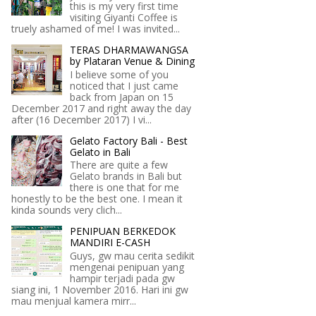
this is my very first time
visiting Giyanti Coffee is
truely ashamed of me! I was invited...
TERAS DHARMAWANGSA
by Plataran Venue & Dining
I believe some of you
noticed that I just came
back from Japan on 15
December 2017 and right away the day
after (16 December 2017) I vi...
Gelato Factory Bali - Best
Gelato in Bali
There are quite a few
Gelato brands in Bali but
there is one that for me
honestly to be the best one. I mean it
kinda sounds very clich...
PENIPUAN BERKEDOK
MANDIRI E-CASH
Guys, gw mau cerita sedikit
mengenai penipuan yang
hampir terjadi pada gw
siang ini, 1 November 2016. Hari ini gw
mau menjual kamera mirr...